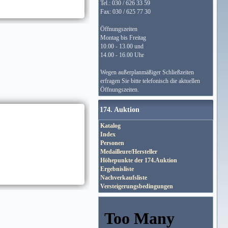
Tel.: 030 / 626 33 59
Fax: 030 / 625 77 30
Öffnungszeiten
Montag bis Freitag
10.00 - 13.00 und
14.00 - 16.00 Uhr
Wegen außerplanmäßiger Schließzeiten
erfragen Sie bitte telefonisch die aktuellen
Öffnungszeiten.
174. Auktion
Katalog
Index
Personen
Medailleure/Hersteller
Höhepunkte der 174.Auktion
Ergebnisliste
Nachverkaufsliste
Versteigerungsbedingungen