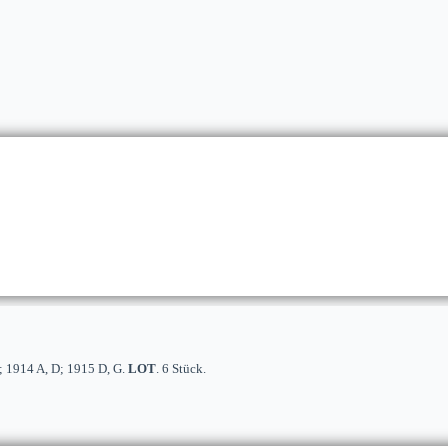
; 1914 A, D; 1915 D, G.
LOT
. 6 Stück.