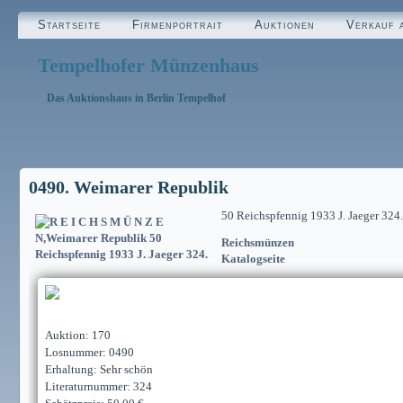
Startseite
Firmenportrait
Auktionen
Verkauf 
Tempelhofer Münzenhaus
Das Auktionshaus in Berlin Tempelhof
0490. Weimarer Republik
50 Reichspfennig 1933 J. Jaeger 324.
Reichsmünzen
Katalogseite
Auktion: 170
Losnummer: 0490
Erhaltung: Sehr schön
Literaturnummer: 324