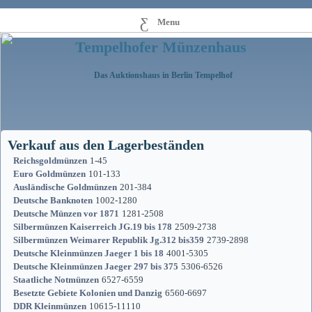
Menu
Tempelhofer Münzenhaus
Das Auktionshaus in Berlin Tempelhof
Verkauf aus den Lagerbeständen
Reichsgoldmünzen
1-45
Euro Goldmünzen
101-133
Ausländische Goldmünzen
201-384
Deutsche Banknoten
1002-1280
Deutsche Münzen vor 1871
1281-2508
Silbermünzen Kaiserreich JG.19 bis 178
2509-2738
Silbermünzen Weimarer Republik Jg.312 bis359
2739-2898
Deutsche Kleinmünzen Jaeger 1 bis 18
4001-5305
Deutsche Kleinmünzen Jaeger 297 bis 375
5306-6526
Staatliche Notmünzen
6527-6559
Besetzte Gebiete Kolonien und Danzig
6560-6697
DDR Kleinmünzen
10615-11110