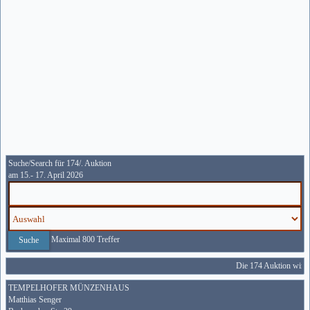
Suche/Search für 174/. Auktion
am 15.- 17. April 2026
Maximal 800 Treffer
Die 174 Auktion wird v
TEMPELHOFER MÜNZENHAUS
Matthias Senger