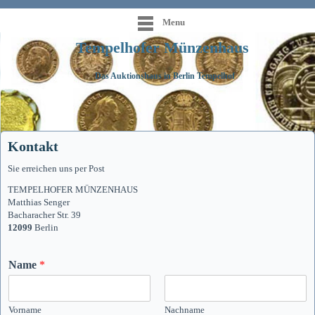
Menu
Tempelhofer Münzenhaus
Das Auktionshaus in Berlin Tempelhof
Kontakt
Sie erreichen uns per Post
TEMPELHOFER MÜNZENHAUS
Matthias Senger
Bacharacher Str. 39
12099
Berlin
Name
*
Vorname
Nachname