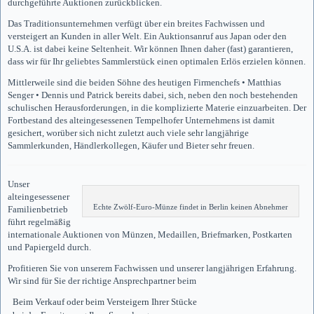
durchgeführte Auktionen zurückblicken.
Das Traditionsunternehmen verfügt über ein breites Fachwissen und
versteigert an Kunden in aller Welt. Ein Auktionsanruf aus Japan oder den
U.S.A. ist dabei keine Seltenheit. Wir können Ihnen daher (fast) garantieren,
dass wir für Ihr geliebtes Sammlerstück einen optimalen Erlös erzielen können.
Mittlerweile sind die beiden Söhne des heutigen Firmenchefs • Matthias
Senger • Dennis und Patrick bereits dabei, sich, neben den noch bestehenden
schulischen Herausforderungen, in die komplizierte Materie einzuarbeiten. Der
Fortbestand des alteingesessenen Tempelhofer Unternehmens ist damit
gesichert, worüber sich nicht zuletzt auch viele sehr langjährige
Sammlerkunden, Händlerkollegen, Käufer und Bieter sehr freuen.
Unser
alteingesessener
Echte Zwölf-Euro-Münze findet in Berlin keinen Abnehmer
Familienbetrieb
führt regelmäßig
internationale Auktionen von Münzen, Medaillen, Briefmarken, Postkarten
und Papiergeld durch.
Profitieren Sie von unserem Fachwissen und unserer langjährigen Erfahrung.
Wir sind für Sie der richtige Ansprechpartner beim
Beim Verkauf oder beim Versteigern Ihrer Stücke