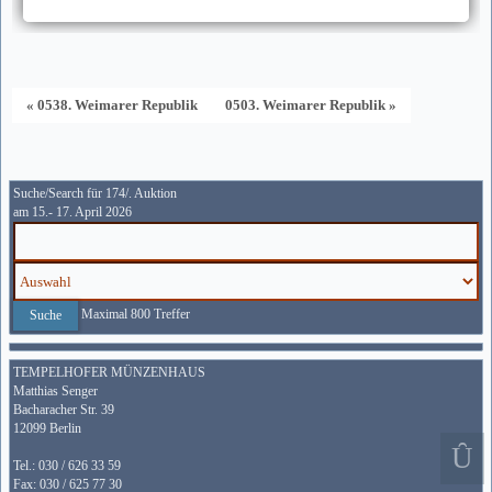
« 0538. Weimarer Republik
0503. Weimarer Republik »
Suche/Search für 174/. Auktion
am 15.- 17. April 2026
Maximal 800 Treffer
TEMPELHOFER MÜNZENHAUS
Matthias Senger
Bacharacher Str. 39
12099 Berlin
Tel.: 030 / 626 33 59
Fax: 030 / 625 77 30