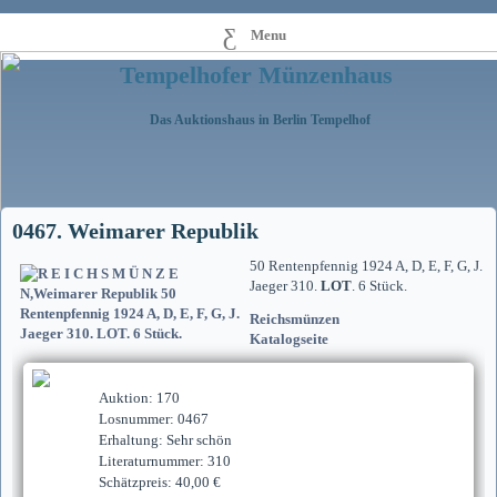
Menu
Tempelhofer Münzenhaus
Das Auktionshaus in Berlin Tempelhof
0467. Weimarer Republik
50 Rentenpfennig 1924 A, D, E, F, G, J.
Jaeger 310.
LOT
. 6 Stück.
Reichsmünzen
Katalogseite
Auktion: 170
Losnummer: 0467
Erhaltung: Sehr schön
Literaturnummer: 310
Schätzpreis: 40,00 €