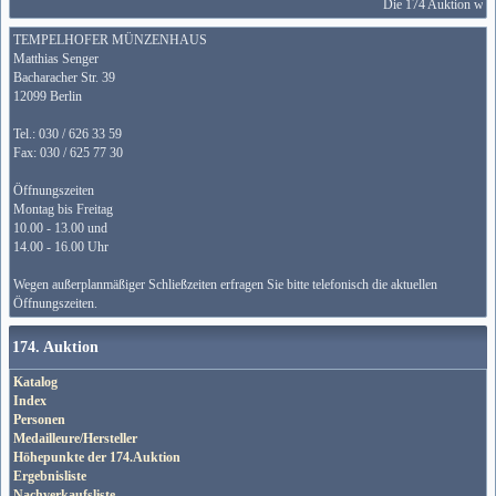
Die 174 Auktion wird
TEMPELHOFER MÜNZENHAUS
Matthias Senger
Bacharacher Str. 39
12099 Berlin
Tel.: 030 / 626 33 59
Fax: 030 / 625 77 30
Öffnungszeiten
Montag bis Freitag
10.00 - 13.00 und
14.00 - 16.00 Uhr
Wegen außerplanmäßiger Schließzeiten erfragen Sie bitte telefonisch die aktuellen
Öffnungszeiten.
174. Auktion
Katalog
Index
Personen
Medailleure/Hersteller
Höhepunkte der 174.Auktion
Ergebnisliste
Nachverkaufsliste