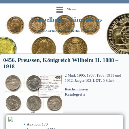
Menu
Tempelhofer Münzenhaus
Das Auktionshaus in Berlin Tempelhof
0456. Preussen, Königreich Wilhelm II. 1888 –
1918
2 Mark 1905, 1907, 1908, 1911 und
1912. Jaeger 102.
LOT
. 5 Stück.
Reichsmünzen
Katalogseite
Auktion: 170