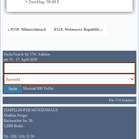
Zuschlag: 90,00 €
« 0559. Münzschmuck
0524. Weimarer Republik »
Suche/Search für 174/. Auktion
am 15.- 17. April 2026
Maximal 800 Treffer
Die 174 Auktion wir
TEMPELHOFER MÜNZENHAUS
Matthias Senger
Bacharacher Str. 39
12099 Berlin
Tel.: 030 / 626 33 59