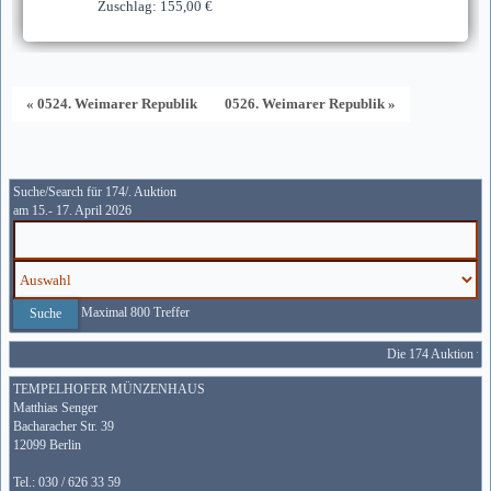
Zuschlag: 155,00 €
« 0524. Weimarer Republik
0526. Weimarer Republik »
Suche/Search für 174/. Auktion
am 15.- 17. April 2026
Maximal 800 Treffer
Die 174 Auktion wir
TEMPELHOFER MÜNZENHAUS
Matthias Senger
Bacharacher Str. 39
12099 Berlin
Tel.: 030 / 626 33 59