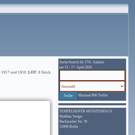
Suche/Search für 174/. Auktion
am 15.- 17. April 2026
w 1917 und 1918.
LOT
. 8 Stück.
Maximal 800 Treffer
TEMPELHOFER MÜNZENHAUS
Matthias Senger
Bacharacher Str. 39
12099 Berlin