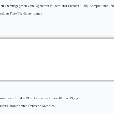
ien
. (herausgegeben vom Cigaretten-Bilderdienst Dresden 1936). Komplett mit 270 
alben Tiere/Tierdarstellungen
g
lonialreich 1884 – 1919. Deutsch – Afrika. 40 mm. 19,9 g.
onien/Kolonialwaren Deutsche Kolonien
g