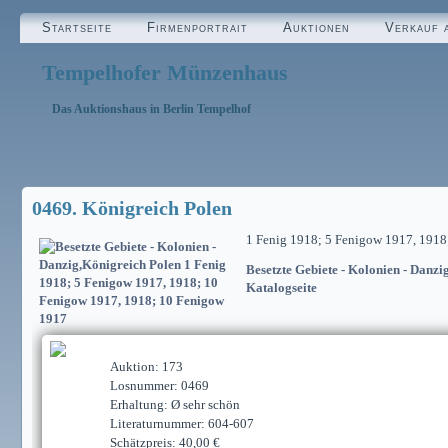
Startseite
Firmenportrait
Auktionen
Verkauf 
Tempelhofer Münzenhaus
Das Auktionshaus in Berlin Tempelhof
0469. Königreich Polen
1 Fenig 1918; 5 Fenigow 1917, 1918
Besetzte Gebiete - Kolonien - Danzi
Katalogseite
Auktion: 173
Losnummer: 0469
Erhaltung: Ø sehr schön
Literaturnummer: 604-607
Schätzpreis: 40,00 €