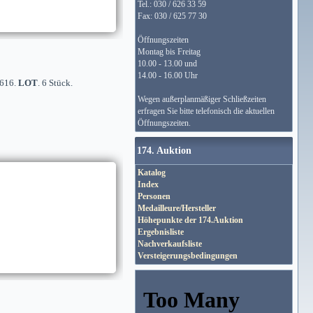
Tel.: 030 / 626 33 59
Fax: 030 / 625 77 30
Öffnungszeiten
Montag bis Freitag
10.00 - 13.00 und
14.00 - 16.00 Uhr
 616.
LOT
. 6 Stück.
Wegen außerplanmäßiger Schließzeiten
erfragen Sie bitte telefonisch die aktuellen
Öffnungszeiten.
174. Auktion
Katalog
Index
Personen
Medailleure/Hersteller
Höhepunkte der 174.Auktion
Ergebnisliste
Nachverkaufsliste
Versteigerungsbedingungen