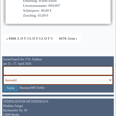
Erhaltung: Ø sehr schön
Literaturnummer: 604-607
Schätzpreis: 40,00 €
Zuschlag: 65,00 €
« 0468. L O T S L O T S L O T S
0470. Gent »
Suche/Search für 174/. Auktion
am 15.- 17. April 2026
Maximal 800 Treffer
TEMPELHOFER MÜNZENHAUS
Matthias Senger
Bacharacher Str. 39
12099 Berlin