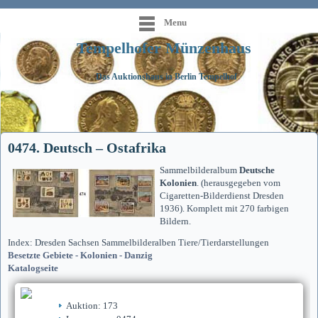
Menu
Tempelhofer Münzenhaus
Das Auktionshaus in Berlin Tempelhof
0474. Deutsch – Ostafrika
Sammelbilderalbum
Deutsche
Kolonien
. (herausgegeben vom
Cigaretten-Bilderdienst Dresden
1936). Komplett mit 270 farbigen
Bildern.
Index: Dresden Sachsen Sammelbilderalben Tiere/Tierdarstellungen
Besetzte Gebiete - Kolonien - Danzig
Katalogseite
Auktion: 173