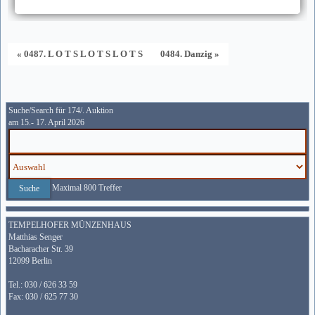
« 0487. L O T S L O T S L O T S
0484. Danzig »
Suche/Search für 174/. Auktion
am 15.- 17. April 2026
Maximal 800 Treffer
TEMPELHOFER MÜNZENHAUS
Matthias Senger
Bacharacher Str. 39
12099 Berlin
Tel.: 030 / 626 33 59
Fax: 030 / 625 77 30