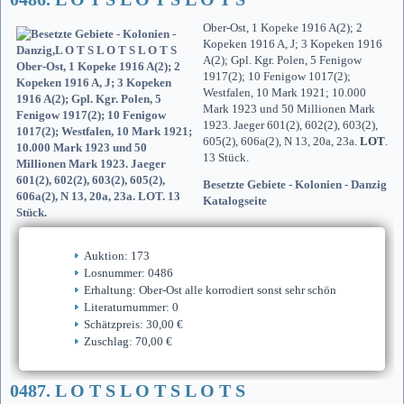
Ober-Ost, 1 Kopeke 1916 A(2); 2
Kopeken 1916 A, J; 3 Kopeken 1916
A(2); Gpl. Kgr. Polen, 5 Fenigow
1917(2); 10 Fenigow 1017(2);
Westfalen, 10 Mark 1921; 10.000
Mark 1923 und 50 Millionen Mark
1923. Jaeger 601(2), 602(2), 603(2),
605(2), 606a(2), N 13, 20a, 23a.
LOT
.
13 Stück.
Besetzte Gebiete - Kolonien - Danzig
Katalogseite
Auktion: 173
Losnummer: 0486
Erhaltung: Ober-Ost alle korrodiert sonst sehr schön
Literaturnummer: 0
Schätzpreis: 30,00 €
Zuschlag: 70,00 €
0487. L O T S L O T S L O T S