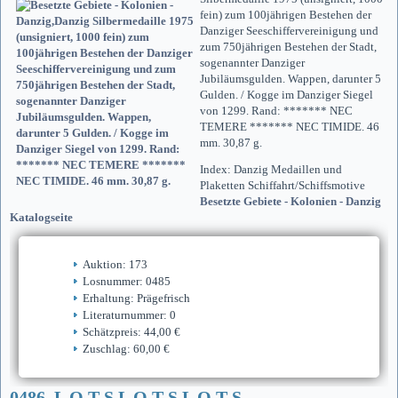
fein) zum 100jährigen Bestehen der
Danziger Seeschiffervereinigung und
zum 750jährigen Bestehen der Stadt,
sogenannter Danziger
Jubiläumsgulden. Wappen, darunter 5
Gulden. / Kogge im Danziger Siegel
von 1299. Rand: ******* NEC
TEMERE ******* NEC TIMIDE. 46
mm. 30,87 g.
Index: Danzig Medaillen und
Plaketten Schiffahrt/Schiffsmotive
Besetzte Gebiete - Kolonien - Danzig
Katalogseite
Auktion: 173
Losnummer: 0485
Erhaltung: Prägefrisch
Literaturnummer: 0
Schätzpreis: 44,00 €
Zuschlag: 60,00 €
0486. L O T S L O T S L O T S