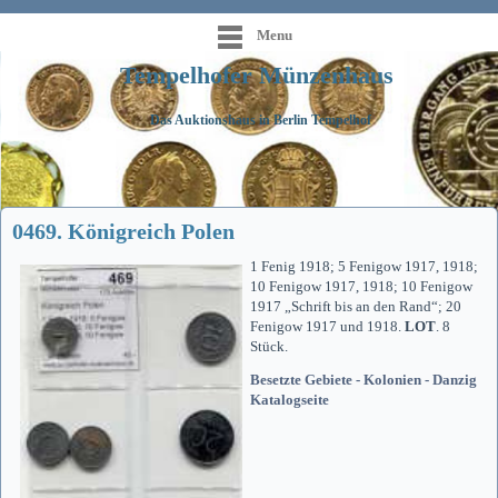
Menu
Tempelhofer Münzenhaus
Das Auktionshaus in Berlin Tempelhof
0469. Königreich Polen
1 Fenig 1918; 5 Fenigow 1917, 1918;
10 Fenigow 1917, 1918; 10 Fenigow
1917 „Schrift bis an den Rand“; 20
Fenigow 1917 und 1918.
LOT
. 8
Stück.
Besetzte Gebiete - Kolonien - Danzig
Katalogseite