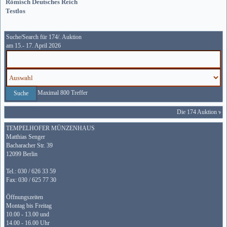
Römisch Deutsches Reich
Testlos
Suche/Search für 174/. Auktion
am 15.- 17. April 2026
Maximal 800 Treffer
Die 174 Auktion wird
TEMPELHOFER MÜNZENHAUS
Matthias Senger
Bacharacher Str. 39
12099 Berlin
Tel.: 030 / 626 33 59
Fax: 030 / 625 77 30
Öffnungszeiten
Montag bis Freitag
10.00 - 13.00 und
14.00 - 16.00 Uhr