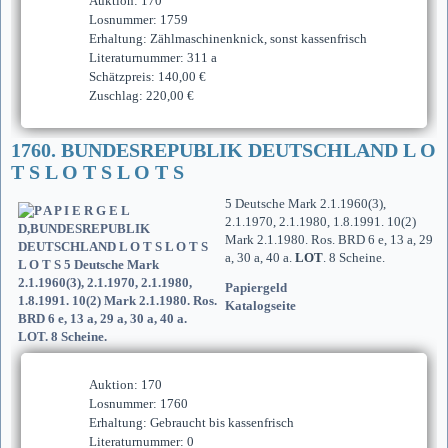
Auktion: 170
Losnummer: 1759
Erhaltung: Zählmaschinenknick, sonst kassenfrisch
Literaturnummer: 311 a
Schätzpreis: 140,00 €
Zuschlag: 220,00 €
1760. BUNDESREPUBLIK DEUTSCHLAND L O
T S L O T S L O T S
5 Deutsche Mark 2.1.1960(3),
2.1.1970, 2.1.1980, 1.8.1991. 10(2)
Mark 2.1.1980. Ros. BRD 6 e, 13 a, 29
a, 30 a, 40 a.
LOT
. 8 Scheine.
Papiergeld
Katalogseite
Auktion: 170
Losnummer: 1760
Erhaltung: Gebraucht bis kassenfrisch
Literaturnummer: 0