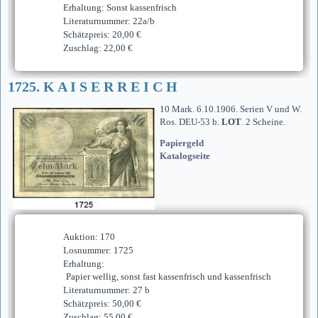
Erhaltung: Sonst kassenfrisch
Literaturnummer: 22a/b
Schätzpreis: 20,00 €
Zuschlag: 22,00 €
1725. K A I S E R R E I C H
10 Mark. 6.10.1906. Serien V und W.
Ros. DEU-53 b.
LOT
. 2 Scheine.
Papiergeld
Katalogseite
Auktion: 170
Losnummer: 1725
Erhaltung:
Papier wellig, sonst fast kassenfrisch und kassenfrisch
Literaturnummer: 27 b
Schätzpreis: 50,00 €
Zuschlag: 55,00 €