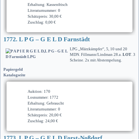
Erhaltung: Kassenfrisch
Literaturnummer: 0
Schätzpreis: 30,00 €
Zuschlag: 0,00 €
1772. L P G – G E L D Farnstädt
LPG „Märzkämpfer“, 5, 10 und 20
MDN. Fillmann/Lindman 28.a.
LOT
. 3
Scheine. 2x mit Abstempelung.
Papiergeld
Katalogseite
Auktion: 170
Losnummer: 1772
Erhaltung: Gebraucht
Literaturnummer: 0
Schätzpreis: 20,00 €
Zuschlag: 24,00 €
1773. L P G – G E L D Forst-Noßdorf.