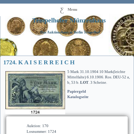
Menu
Tempelhofer Münzenhaus
Das Auktionshaus in Berlin Tempelhof
1724. K A I S E R R E I C H
5 Mark 31.10.1904 10 Mark(leichte
Mittelfalte) 6.10.1906. Ros. DEU-52 a,
b, 53 b.
LOT
. 3 Scheine.
Papiergeld
Katalogseite
Auktion: 170
Losnummer: 1724