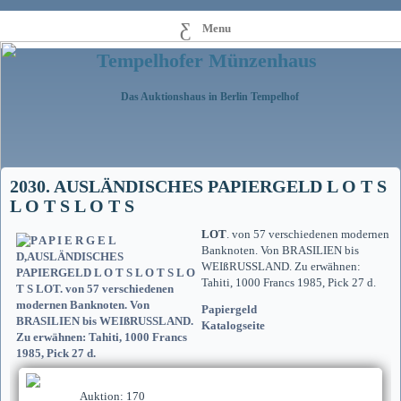
Menu
Tempelhofer Münzenhaus
Das Auktionshaus in Berlin Tempelhof
2030. AUSLÄNDISCHES PAPIERGELD L O T S
L O T S L O T S
LOT
. von 57 verschiedenen modernen
Banknoten. Von BRASILIEN bis
WEIßRUSSLAND. Zu erwähnen:
Tahiti, 1000 Francs 1985, Pick 27 d.
Papiergeld
Katalogseite
Auktion: 170