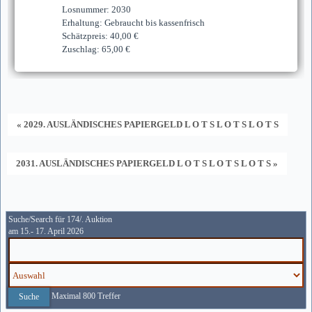
Losnummer: 2030
Erhaltung: Gebraucht bis kassenfrisch
Schätzpreis: 40,00 €
Zuschlag: 65,00 €
« 2029. AUSLÄNDISCHES PAPIERGELD L O T S L O T S L O T S
2031. AUSLÄNDISCHES PAPIERGELD L O T S L O T S L O T S »
Suche/Search für 174/. Auktion
am 15.- 17. April 2026
Maximal 800 Treffer