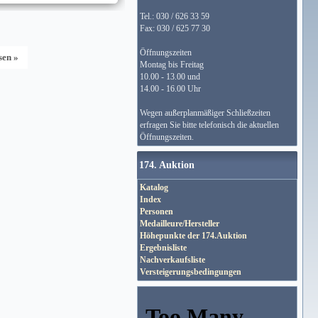
Tel.: 030 / 626 33 59
Fax: 030 / 625 77 30
Öffnungszeiten
sen »
Montag bis Freitag
10.00 - 13.00 und
14.00 - 16.00 Uhr
Wegen außerplanmäßiger Schließzeiten
erfragen Sie bitte telefonisch die aktuellen
Öffnungszeiten.
174. Auktion
Katalog
Index
Personen
Medailleure/Hersteller
Höhepunkte der 174.Auktion
Ergebnisliste
Nachverkaufsliste
Versteigerungsbedingungen