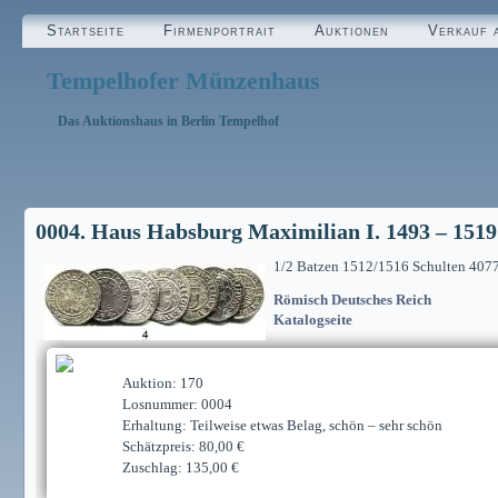
Startseite
Firmenportrait
Auktionen
Verkauf 
Tempelhofer Münzenhaus
Das Auktionshaus in Berlin Tempelhof
0004. Haus Habsburg Maximilian I. 1493 – 1519
1/2 Batzen 1512/1516 Schulten 407
Römisch Deutsches Reich
Katalogseite
Auktion: 170
Losnummer: 0004
Erhaltung: Teilweise etwas Belag, schön – sehr schön
Schätzpreis: 80,00 €
Zuschlag: 135,00 €