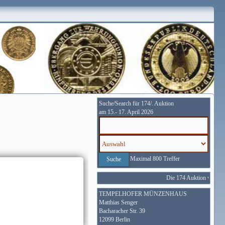
Suche/Search für 174/. Auktion
am 15.- 17. April 2026
Maximal 800 Treffer
Die 174 Auktion wird vom
TEMPELHOFER MÜNZENHAUS
Matthias Senger
Bacharacher Str. 39
12099 Berlin