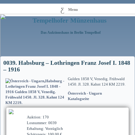
Menu
Tempelhofer Münzenhaus
Das Auktionshaus in Berlin Tempelhof
0039. Habsburg – Lothringen Franz Josef I. 1848
– 1916
Gulden 1858 V, Venedig. Frühwald
1450. Jl. 328. Kahnt 124 KM 2219.
Österreich - Ungarn
Katalogseite
Auktion: 170
Losnummer: 0039
Erhaltung: Vorzüglich
Schätzpreis: 100,00 €