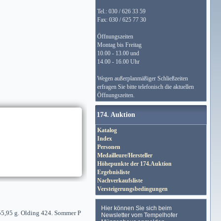
Tel.: 030 / 626 33 59
Fax: 030 / 625 77 30
Öffnungszeiten
Montag bis Freitag
10.00 - 13.00 und
14.00 - 16.00 Uhr
Wegen außerplanmäßiger Schließzeiten
erfragen Sie bitte telefonisch die aktuellen
Öffnungszeiten.
174. Auktion
Katalog
Index
Personen
Medailleure/Hersteller
Höhepunkte der 174.Auktion
Ergebnisliste
Nachverkaufsliste
Versteigerungsbedingungen
 55,95 g. Olding 424. Sommer P