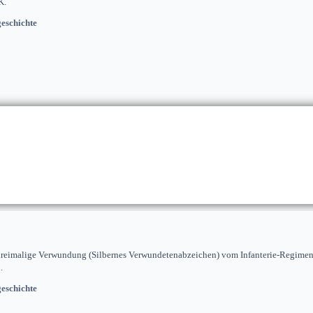
K.
eschichte
 dreimalige Verwundung (Silbernes Verwundetenabzeichen) vom Infanterie-Regimen
.
eschichte