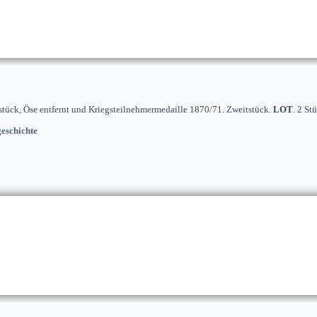
tstück, Öse entfernt und Kriegsteilnehmermedaille 1870/71. Zweitstück.
LOT
. 2 St
eschichte