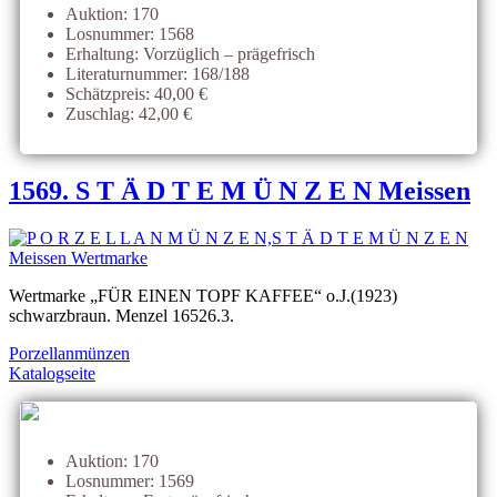
Auktion: 170
Losnummer: 1568
Erhaltung: Vorzüglich – prägefrisch
Literaturnummer: 168/188
Schätzpreis: 40,00 €
Zuschlag: 42,00 €
1569. S T Ä D T E M Ü N Z E N Meissen
Wertmarke „FÜR EINEN TOPF KAFFEE“ o.J.(1923)
schwarzbraun. Menzel 16526.3.
Porzellanmünzen
Katalogseite
Auktion: 170
Losnummer: 1569