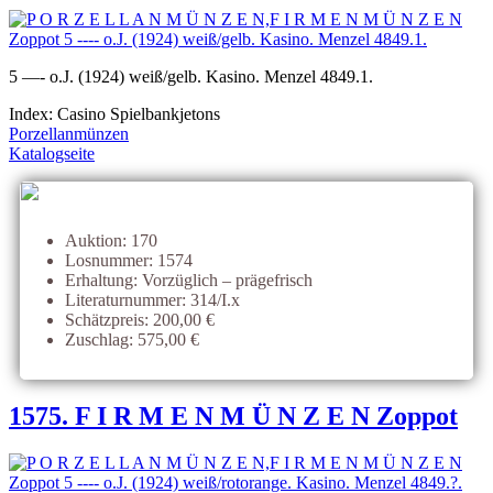
5 —- o.J. (1924) weiß/gelb. Kasino. Menzel 4849.1.
Index: Casino Spielbankjetons
Porzellanmünzen
Katalogseite
Auktion: 170
Losnummer: 1574
Erhaltung: Vorzüglich – prägefrisch
Literaturnummer: 314/I.x
Schätzpreis: 200,00 €
Zuschlag: 575,00 €
1575. F I R M E N M Ü N Z E N Zoppot