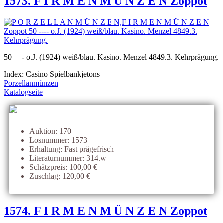
1573. F I R M E N M Ü N Z E N Zoppot
50 —- o.J. (1924) weiß/blau. Kasino. Menzel 4849.3. Kehrprägung.
Index: Casino Spielbankjetons
Porzellanmünzen
Katalogseite
Auktion: 170
Losnummer: 1573
Erhaltung: Fast prägefrisch
Literaturnummer: 314.w
Schätzpreis: 100,00 €
Zuschlag: 120,00 €
1574. F I R M E N M Ü N Z E N Zoppot