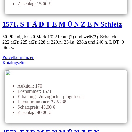
Zuschlag: 15,00 €
1571. S T Ä D T E M Ü N Z E N Schleiz
50 Pfennig bis 20 Mark 1922 braun(7) und weiß(2). Scheuch
222.a(2); 225.a(2); 228.a; 229.n; 234.a; 238.a und 240.n.
LOT
. 9
Stück.
Porzellanmünzen
Katalogseite
Auktion: 170
Losnummer: 1571
Erhaltung: Vorzüglich – prägefrisch
Literaturnummer: 222/238
Schätzpreis: 48,00 €
Zuschlag: 40,00 €