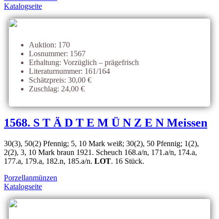
Katalogseite
Auktion: 170
Losnummer: 1567
Erhaltung: Vorzüglich – prägefrisch
Literaturnummer: 161/164
Schätzpreis: 30,00 €
Zuschlag: 24,00 €
1568. S T Ä D T E M Ü N Z E N Meissen
30(3), 50(2) Pfennig; 5, 10 Mark weiß; 30(2), 50 Pfennig; 1(2),
2(2), 3, 10 Mark braun 1921. Scheuch 168.a/n, 171.a/n, 174.a,
177.a, 179.a, 182.n, 185.a/n.
LOT
. 16 Stück.
Porzellanmünzen
Katalogseite