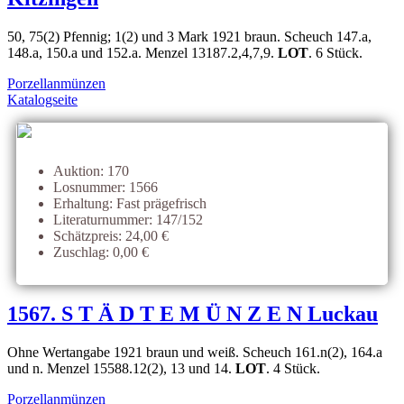
50, 75(2) Pfennig; 1(2) und 3 Mark 1921 braun. Scheuch 147.a,
148.a, 150.a und 152.a. Menzel 13187.2,4,7,9.
LOT
. 6 Stück.
Porzellanmünzen
Katalogseite
Auktion: 170
Losnummer: 1566
Erhaltung: Fast prägefrisch
Literaturnummer: 147/152
Schätzpreis: 24,00 €
Zuschlag: 0,00 €
1567. S T Ä D T E M Ü N Z E N Luckau
Ohne Wertangabe 1921 braun und weiß. Scheuch 161.n(2), 164.a
und n. Menzel 15588.12(2), 13 und 14.
LOT
. 4 Stück.
Porzellanmünzen