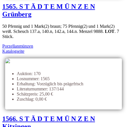
1565. S T Ä D T E M Ü N Z E N
Grünberg
50 Pfennig und 1 Mark(2) braun; 75 Pfennig(2) und 1 Mark(2)
weiß. Scheuch 137.a, 140.n, 142.a, 144.n. Menzel 9888.
LOT
. 7
Stück.
Porzellanmünzen
Katalogseite
Auktion: 170
Losnummer: 1565
Erhaltung: Vorzüglich bis prägefrisch
Literaturnummer: 137/144
Schätzpreis: 25,00 €
Zuschlag: 0,00 €
1566. S T Ä D T E M Ü N Z E N
Kitzingen