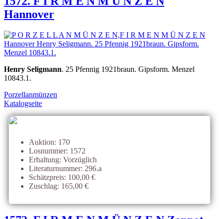
1572. F I R M E N M Ü N Z E N
Hannover
Henry Seligmann
. 25 Pfennig 1921braun. Gipsform. Menzel
10843.1.
Porzellanmünzen
Katalogseite
Auktion: 170
Losnummer: 1572
Erhaltung: Vorzüglich
Literaturnummer: 296.a
Schätzpreis: 100,00 €
Zuschlag: 165,00 €