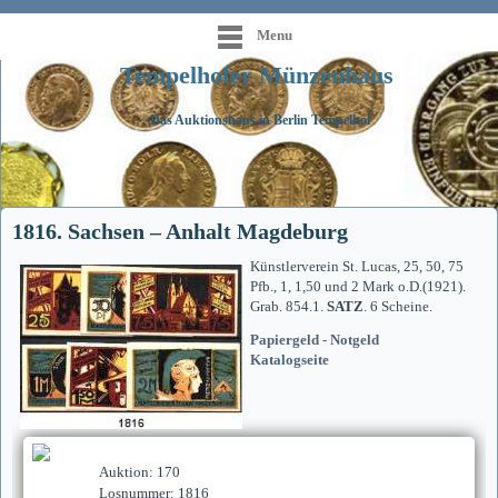
Menu
Tempelhofer Münzenhaus
Das Auktionshaus in Berlin Tempelhof
1816. Sachsen – Anhalt Magdeburg
Künstlerverein St. Lucas, 25, 50, 75
Pfb., 1, 1,50 und 2 Mark o.D.(1921).
Grab. 854.1.
SATZ
. 6 Scheine.
Papiergeld - Notgeld
Katalogseite
Auktion: 170
Losnummer: 1816