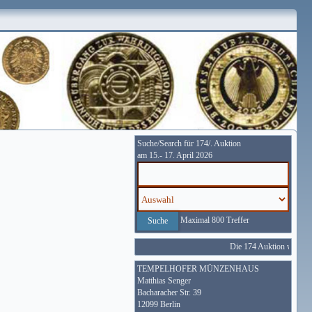
Suche/Search für 174/. Auktion
am 15.- 17. April 2026
Maximal 800 Treffer
Die 174 Auktion wird vom
TEMPELHOFER MÜNZENHAUS
Matthias Senger
Bacharacher Str. 39
12099 Berlin