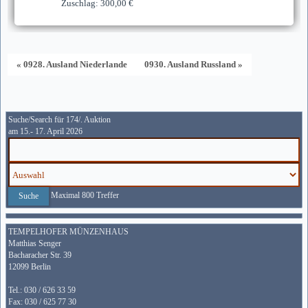
Zuschlag: 300,00 €
« 0928. Ausland Niederlande
0930. Ausland Russland »
Suche/Search für 174/. Auktion
am 15.- 17. April 2026
Maximal 800 Treffer
TEMPELHOFER MÜNZENHAUS
Matthias Senger
Bacharacher Str. 39
12099 Berlin
Tel.: 030 / 626 33 59
Fax: 030 / 625 77 30