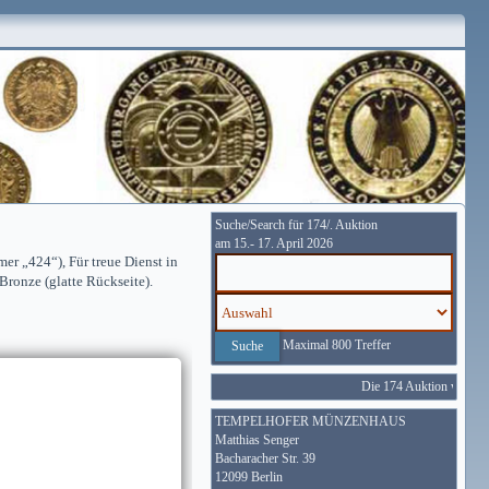
Suche/Search für 174/. Auktion
am 15.- 17. April 2026
r „424“), Für treue Dienst in
ronze (glatte Rückseite).
Maximal 800 Treffer
Die 174 Auktion wird vom
TEMPELHOFER MÜNZENHAUS
Matthias Senger
Bacharacher Str. 39
12099 Berlin