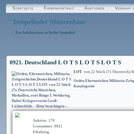
Startseite
Firmenportrait
Auktionen
Verkauf 
Tempelhofer Münzenhaus
Das Auktionshaus in Berlin Tempelhof
0921. Deutschland L O T S L O T S L O T S
LOT
. von 22 Stück (7x Österreich) 
Orden Ehrenzeichen Militaria Zeitg
Katalogseite
Auktion: 170
Losnummer: 0921
Erhaltung: