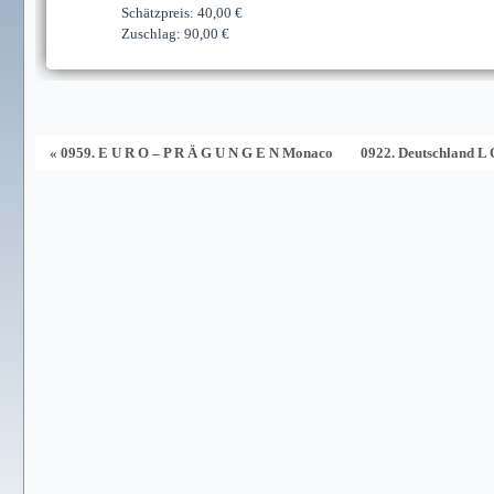
Schätzpreis: 40,00 €
Zuschlag: 90,00 €
« 0959. E U R O – P R Ä G U N G E N Monaco
0922. Deutschland L 