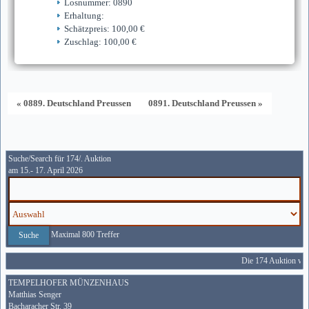
Losnummer: 0890
Erhaltung:
Schätzpreis: 100,00 €
Zuschlag: 100,00 €
« 0889. Deutschland Preussen
0891. Deutschland Preussen »
Suche/Search für 174/. Auktion
am 15.- 17. April 2026
Maximal 800 Treffer
Die 174 Auktion wird
TEMPELHOFER MÜNZENHAUS
Matthias Senger
Bacharacher Str. 39