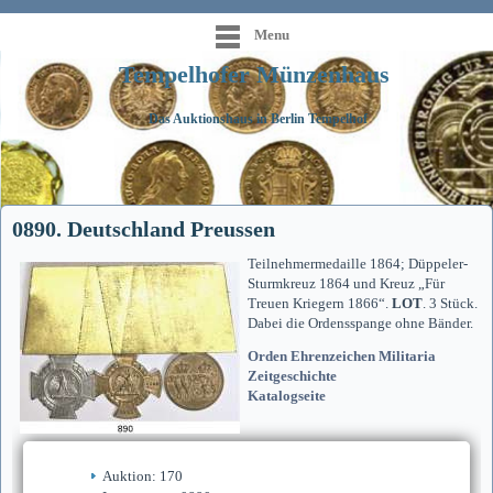
Menu
Tempelhofer Münzenhaus
Das Auktionshaus in Berlin Tempelhof
0890. Deutschland Preussen
Teilnehmermedaille 1864; Düppeler-
Sturmkreuz 1864 und Kreuz „Für
Treuen Kriegern 1866“.
LOT
. 3 Stück.
Dabei die Ordensspange ohne Bänder.
Orden Ehrenzeichen Militaria
Zeitgeschichte
Katalogseite
Auktion: 170