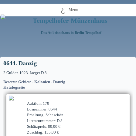
Menu
Tempelhofer Münzenhaus
Das Auktionshaus in Berlin Tempelhof
0644. Danzig
2 Gulden 1923. Jaeger D 8.
Besetzte Gebiete - Kolonien - Danzig
Katalogseite
Auktion: 170
Losnummer: 0644
Erhaltung: Sehr schön
Literaturnummer: D 8
Schätzpreis: 80,00 €
Zuschlag: 135,00 €