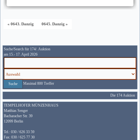
« 0643. Danzig
0645. Danzig »
Suche/Search für 174/. Auktion
am 15.- 17. April 2026
Maximal 800 Treffer
Die 174 Auktion wir
TEMPELHOFER MÜNZENHAUS
Matthias Senger
Bacharacher Str. 39
12099 Berlin
Tel.: 030 / 626 33 59
Fax: 030 / 625 77 30