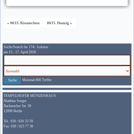
« 0633. Kiautschou
0635. Danzig »
Suche/Search für 174/. Auktion
am 15.- 17. April 2026
Maximal 800 Treffer
TEMPELHOFER MÜNZENHAUS
Matthias Senger
Bacharacher Str. 39
12099 Berlin
Tel.: 030 / 626 33 59
Fax: 030 / 625 77 30