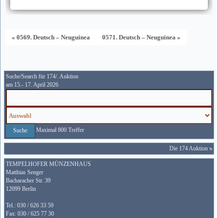
« 0569. Deutsch – Neuguinea
0571. Deutsch – Neuguinea »
Suche/Search für 174/. Auktion
am 15.- 17. April 2026
Maximal 800 Treffer
Die 174 Auktion wird
TEMPELHOFER MÜNZENHAUS
Matthias Senger
Bacharacher Str. 39
12099 Berlin
Tel.: 030 / 626 33 59
Fax: 030 / 625 77 30