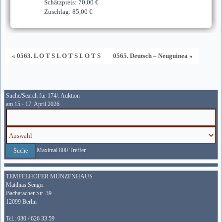
Schätzpreis: 70,00 €
Zuschlag: 85,00 €
« 0563. L O T S L O T S L O T S
0565. Deutsch – Neuguinea »
Suche/Search für 174/. Auktion
am 15.- 17. April 2026
Maximal 800 Treffer
TEMPELHOFER MÜNZENHAUS
Matthias Senger
Bacharacher Str. 39
12099 Berlin
Tel.: 030 / 626 33 59