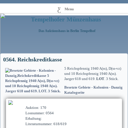
Menu
Tempelhofer Münzenhaus
Das Auktionshaus in Berlin Tempelhof
0564. Reichskreditkasse
5 Reichspfennig 1940 A(ss), D(ss-vz)
und 10 Reichspfennig 1940 A(ss).
Jaeger 618 und 619.
LOT
. 3 Stück.
Besetzte Gebiete - Kolonien - Danzig
Katalogseite
Auktion: 170
Losnummer: 0564
Erhaltung:
Literaturnummer: 618/619