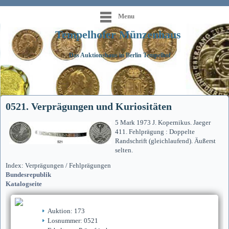
Menu
Tempelhofer Münzenhaus
Das Auktionshaus in Berlin Tempelhof
0521. Verprägungen und Kuriositäten
5 Mark 1973 J. Kopernikus. Jaeger
411. Fehlprägung : Doppelte
Randschrift (gleichlaufend). Äußerst
selten.
Index: Verprägungen / Fehlprägungen
Bundesrepublik
Katalogseite
Auktion: 173
Losnummer: 0521