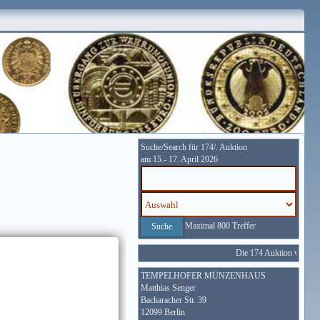
Suche/Search für 174/. Auktion
am 15.- 17. April 2026
Maximal 800 Treffer
Die 174 Auktion wird vom
TEMPELHOFER MÜNZENHAUS
Matthias Senger
Bacharacher Str. 39
12099 Berlin