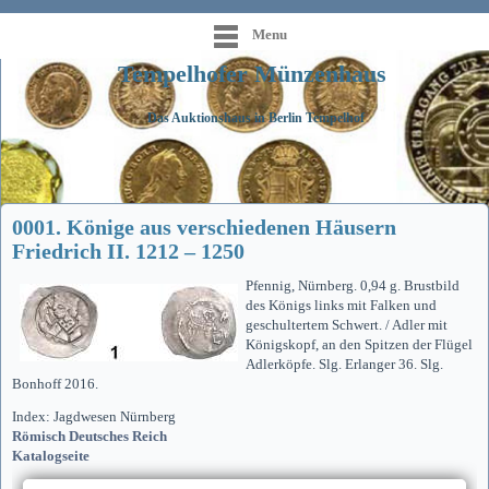
Menu
Tempelhofer Münzenhaus
Das Auktionshaus in Berlin Tempelhof
0001. Könige aus verschiedenen Häusern
Friedrich II. 1212 – 1250
Pfennig, Nürnberg. 0,94 g. Brustbild
des Königs links mit Falken und
geschultertem Schwert. / Adler mit
Königskopf, an den Spitzen der Flügel
Adlerköpfe. Slg. Erlanger 36. Slg.
Bonhoff 2016.
Index: Jagdwesen Nürnberg
Römisch Deutsches Reich
Katalogseite