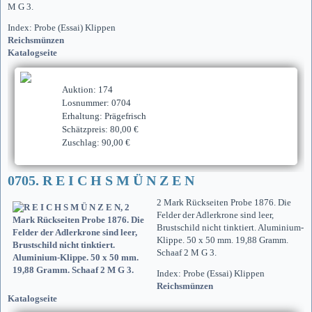
M G 3.
Index: Probe (Essai) Klippen
Reichsmünzen
Katalogseite
Auktion: 174
Losnummer: 0704
Erhaltung: Prägefrisch
Schätzpreis: 80,00 €
Zuschlag: 90,00 €
0705. R E I C H S M Ü N Z E N
2 Mark Rückseiten Probe 1876. Die
Felder der Adlerkrone sind leer,
Brustschild nicht tinktiert. Aluminium-
Klippe. 50 x 50 mm. 19,88 Gramm.
Schaaf 2 M G 3.
Index: Probe (Essai) Klippen
Reichsmünzen
Katalogseite