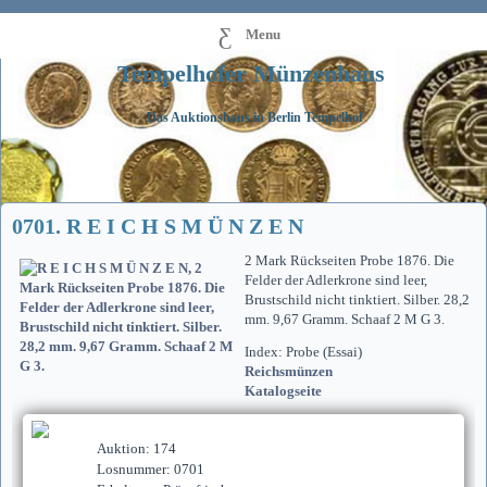
Menu
Tempelhofer Münzenhaus
Das Auktionshaus in Berlin Tempelhof
0701. R E I C H S M Ü N Z E N
2 Mark Rückseiten Probe 1876. Die
Felder der Adlerkrone sind leer,
Brustschild nicht tinktiert. Silber. 28,2
mm. 9,67 Gramm. Schaaf 2 M G 3.
Index: Probe (Essai)
Reichsmünzen
Katalogseite
Auktion: 174
Losnummer: 0701