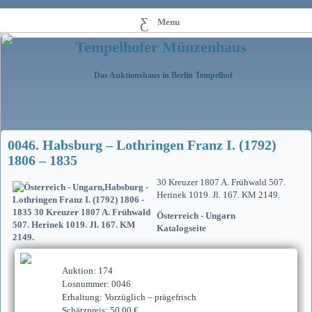
Menu
Tempelhofer Münzenhaus
Das Auktionshaus in Berlin Tempelhof
0046. Habsburg – Lothringen Franz I. (1792)
1806 – 1835
30 Kreuzer 1807 A. Frühwald 507.
Herinek 1019. Jl. 167. KM 2149.
Österreich - Ungarn
Katalogseite
Auktion: 174
Losnummer: 0046
Erhaltung: Vorzüglich – prägefrisch
Schätzpreis: 50,00 €