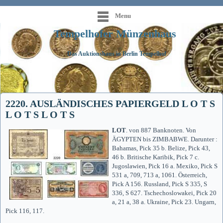
Menu
Tempelhofer Münzenhaus
Das Auktionshaus in Berlin Tempelhof
2220. AUSLÄNDISCHES PAPIERGELD L O T S
L O T S L O T S
LOT
. von 887 Banknoten. Von
ÄGYPTEN bis ZIMBABWE. Darunter :
Bahamas, Pick 35 b. Belize, Pick 43,
46 b. Britische Karibik, Pick 7 c.
Jugoslawien, Pick 16 a. Mexiko, Pick S
531 a, 709, 713 a, 1061. Österreich,
Pick A 156. Russland, Pick S 335, S
336, S 627. Tschechoslowakei, Pick 20
a, 21 a, 38 a. Ukraine, Pick 23. Ungarn,
Pick 116, 117.