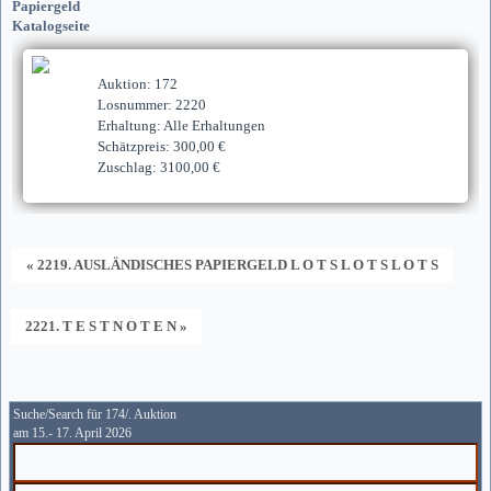
Papiergeld
Katalogseite
Auktion: 172
Losnummer: 2220
Erhaltung: Alle Erhaltungen
Schätzpreis: 300,00 €
Zuschlag: 3100,00 €
« 2219. AUSLÄNDISCHES PAPIERGELD L O T S L O T S L O T S
2221. T E S T N O T E N »
Suche/Search für 174/. Auktion
am 15.- 17. April 2026