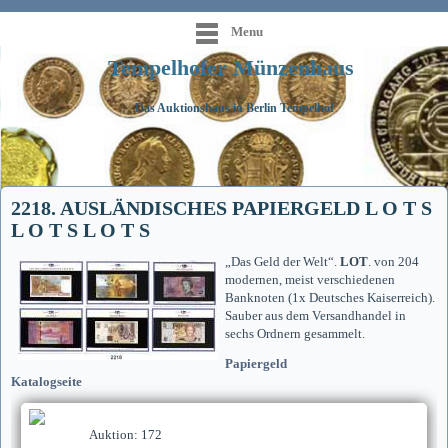
Menu
Tempelhofer Münzenhaus
Das Auktionshaus in Berlin Tempelhof
2218. AUSLÄNDISCHES PAPIERGELD L O T S
L O T S L O T S
„Das Geld der Welt“.
LOT
. von 204
modernen, meist verschiedenen
Banknoten (1x Deutsches Kaiserreich).
Sauber aus dem Versandhandel in
sechs Ordnern gesammelt.
Papiergeld
Katalogseite
Auktion: 172