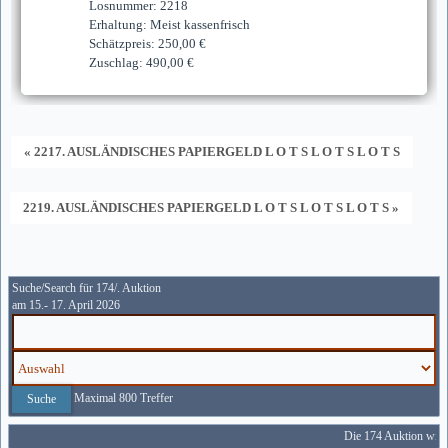
Losnummer: 2218
Erhaltung: Meist kassenfrisch
Schätzpreis: 250,00 €
Zuschlag: 490,00 €
« 2217. AUSLÄNDISCHES PAPIERGELD L O T S L O T S L O T S
2219. AUSLÄNDISCHES PAPIERGELD L O T S L O T S L O T S »
Suche/Search für 174/. Auktion
am 15.- 17. April 2026
Maximal 800 Treffer
Die 174 Auktion wird 