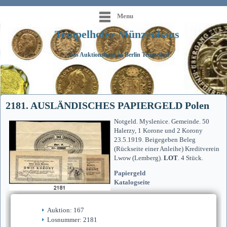
Menu
Tempelhofer Münzenhaus
Das Auktionshaus in Berlin Tempelhof
2181. AUSLÄNDISCHES PAPIERGELD Polen
Notgeld. Myslenice. Gemeinde. 50
Halerzy, 1 Korone und 2 Korony
23.5.1919. Beigegeben Beleg
(Rückseite einer Anleihe) Kreditverein
Lwow (Lemberg).
LOT
. 4 Stück.
Papiergeld
Katalogseite
Auktion: 167
Losnummer: 2181