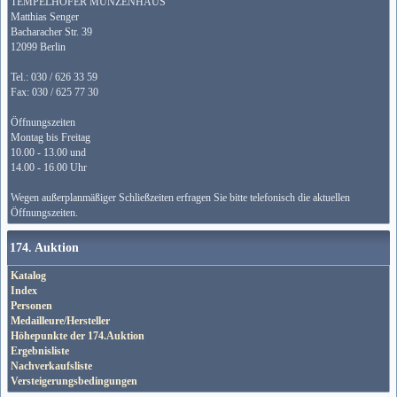
TEMPELHOFER MÜNZENHAUS
Matthias Senger
Bacharacher Str. 39
12099 Berlin
Tel.: 030 / 626 33 59
Fax: 030 / 625 77 30
Öffnungszeiten
Montag bis Freitag
10.00 - 13.00 und
14.00 - 16.00 Uhr
Wegen außerplanmäßiger Schließzeiten erfragen Sie bitte telefonisch die aktuellen
Öffnungszeiten.
174. Auktion
Katalog
Index
Personen
Medailleure/Hersteller
Höhepunkte der 174.Auktion
Ergebnisliste
Nachverkaufsliste
Versteigerungsbedingungen