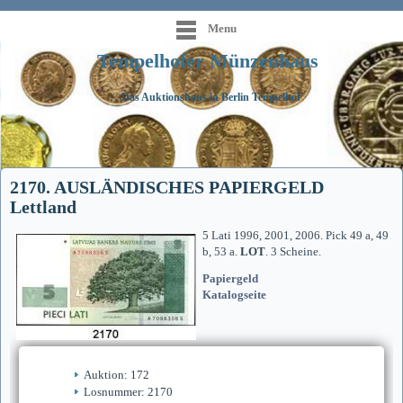
Menu
Tempelhofer Münzenhaus
Das Auktionshaus in Berlin Tempelhof
2170. AUSLÄNDISCHES PAPIERGELD
Lettland
5 Lati 1996, 2001, 2006. Pick 49 a, 49
b, 53 a.
LOT
. 3 Scheine.
Papiergeld
Katalogseite
Auktion: 172
Losnummer: 2170