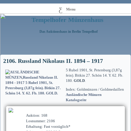
Menu
Tempelhofer Münzenhaus
Das Auktionshaus in Berlin Tempelhof
2106. Russland Nikolaus II. 1894 – 1917
5 Rubel 1901, St. Petersburg (3,87g
fein). Bitkin 27. Schön 14. Y. 62. Fb.
180.
GOLD
.
Index: Goldmünzen / Goldmedaillen
Ausländische Münzen
Katalogseite
Auktion: 168
Losnummer: 2106
Erhaltung: Fast vorzüglich*