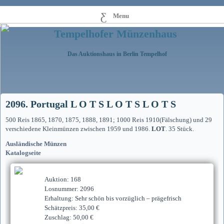
Menu
Tempelhofer Münzenhaus
Das Auktionshaus in Berlin Tempelhof
2096. Portugal L O T S L O T S L O T S
500 Reis 1865, 1870, 1875, 1888, 1891; 1000 Reis 1910(Fälschung) und 29
verschiedene Kleinmünzen zwischen 1959 und 1986.
LOT
. 35 Stück.
Ausländische Münzen
Katalogseite
Auktion: 168
Losnummer: 2096
Erhaltung: Sehr schön bis vorzüglich – prägefrisch
Schätzpreis: 35,00 €
Zuschlag: 50,00 €