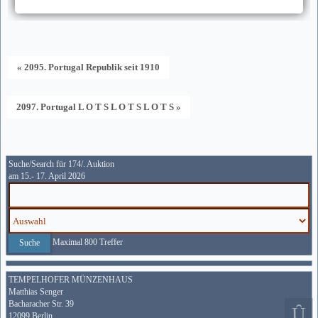
« 2095. Portugal Republik seit 1910
2097. Portugal L O T S L O T S L O T S »
Suche/Search für 174/. Auktion
am 15.- 17. April 2026
Maximal 800 Treffer
TEMPELHOFER MÜNZENHAUS
Matthias Senger
Bacharacher Str. 39
12099 Berlin