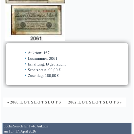
Auktion: 167
Losnummer: 2061
Erhaltung: Ø gebraucht
Schätzpreis: 90,00 €
Zuschlag: 180,00 €
« 2060. L O T S L O T S L O T S
2062. L O T S L O T S L O T S »
Suche/Search für 174/. Auktion
am 15.- 17. April 2026