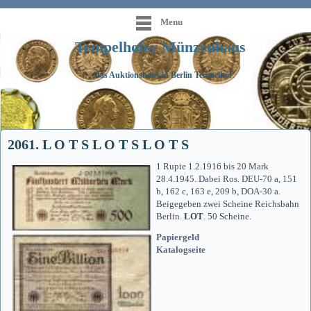
Menu
Tempelhofer Münzenhaus
Das Auktionshaus in Berlin Tempelhof
2061. L O T S L O T S L O T S
1 Rupie 1.2.1916 bis 20 Mark
28.4.1945. Dabei Ros. DEU-70 a, 151
b, 162 c, 163 e, 209 b, DOA-30 a.
Beigegeben zwei Scheine Reichsbahn
Berlin.
LOT
. 50 Scheine.
Papiergeld
Katalogseite