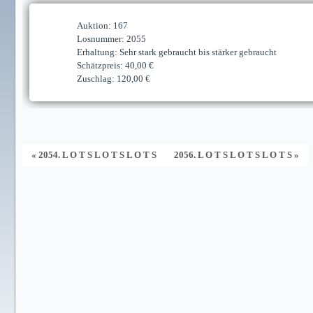
Auktion: 167
Losnummer: 2055
Erhaltung: Sehr stark gebraucht bis stärker gebraucht
Schätzpreis: 40,00 €
Zuschlag: 120,00 €
« 2054. L O T S L O T S L O T S
2056. L O T S L O T S L O T S »