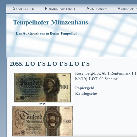
Startseite
Firmenportrait
Auktionen
Verkauf 
Tempelhofer Münzenhaus
Das Auktionshaus in Berlin Tempelhof
2055. L O T S L O T S L O T S
Rosenberg-Lot. Ab 1 Rentenmark 1.11.
b/c(19).
LOT
. 99 Scheine.
Papiergeld
Katalogseite