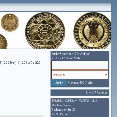
Suche/Search für 174/. Auktion
am 15.- 17. April 2026
), 222 b/c(44), 223 a(9), 223
Maximal 800 Treffer
Die 174 Auktion wird vom
TEMPELHOFER MÜNZENHAUS
Matthias Senger
Bacharacher Str. 39
12099 Berlin