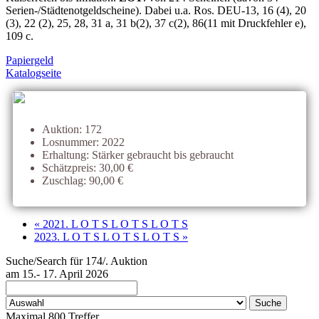
Serien-/Städtenotgeldscheine). Dabei u.a. Ros. DEU-13, 16 (4), 20
(3), 22 (2), 25, 28, 31 a, 31 b(2), 37 c(2), 86(11 mit Druckfehler e),
109 c.
Papiergeld
Katalogseite
Auktion: 172
Losnummer: 2022
Erhaltung: Stärker gebraucht bis gebraucht
Schätzpreis: 30,00 €
Zuschlag: 90,00 €
« 2021. L O T S L O T S L O T S
2023. L O T S L O T S L O T S »
Suche/Search für 174/. Auktion
am 15.- 17. April 2026
Maximal 800 Treffer