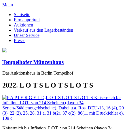
Menu
Startseite
Firmenportrait
Auktionen
Verkauf aus den Lagerbeständen
Unser Service
Presse
Tempelhofer Münzenhaus
Das Auktionshaus in Berlin Tempelhof
2022. L O T S L O T S L O T S
Kaiserreich bis Inflation.
LOT
. von 214 Scheinen (davon 34