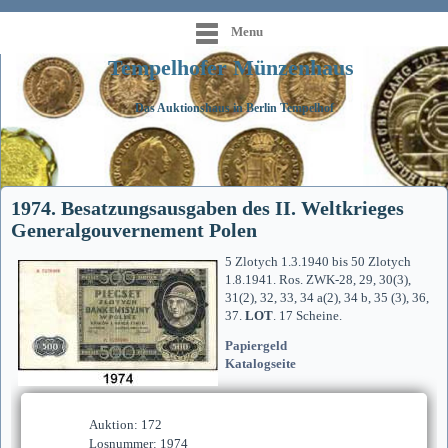
Menu
Tempelhofer Münzenhaus
Das Auktionshaus in Berlin Tempelhof
1974. Besatzungsausgaben des II. Weltkrieges
Generalgouvernement Polen
5 Zlotych 1.3.1940 bis 50 Zlotych
1.8.1941. Ros. ZWK-28, 29, 30(3),
31(2), 32, 33, 34 a(2), 34 b, 35 (3), 36,
37.
LOT
. 17 Scheine.
Papiergeld
Katalogseite
Auktion: 172
Losnummer: 1974