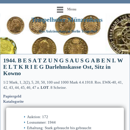
Menu
Tempelhofer Münzenhaus
Das Auktionshaus in Berlin Tempelhof
1944. B E S A T Z U N G S A U S G A B E N I. W
E L T K R I E G Darlehnskasse Ost, Sitz in
Kowno
1/2 Mark, 1, 2(2), 5, 20, 50, 100 und 1000 Mark 4.4.1918. Ros. EWK-40, 41,
42, 43, 44, 45, 46, 47 a.
LOT
. 8 Scheine.
Papiergeld
Katalogseite
Auktion: 172
Losnummer: 1944
Erhaltung: Stark gebraucht bis gebraucht