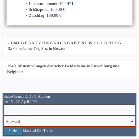
Literaturnummer: 464-471
Schätzpreis: 100,00 €
Zuschlag: 130,00 €
« 1943. B E S A T Z U N G S A U S G A B E N I. W E L T K R I E G
Darlehnskasse Ost, Sitz in Kowno
1949. Abstempelungen deutscher Geldscheine in Luxemburg und
Belgien »
Suche/Search für 174/. Auktion
am 15.- 17. April 2026
Maximal 800 Treffer