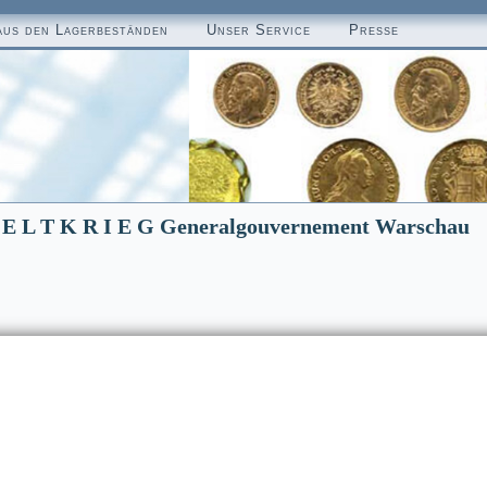
aus den Lagerbeständen
Unser Service
Presse
 W E L T K R I E G Generalgouvernement Warschau