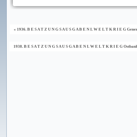
« 1936. B E S A T Z U N G S A U S G A B E N I. W E L T K R I E G Ge
1938. B E S A T Z U N G S A U S G A B E N I. W E L T K R I E G Ostban