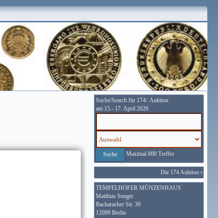
Suche/Search für 174/. Auktion
am 15.- 17. April 2026
Maximal 800 Treffer
Die 174 Auktion wird vom
TEMPELHOFER MÜNZENHAUS
Matthias Senger
Bacharacher Str. 39
12099 Berlin