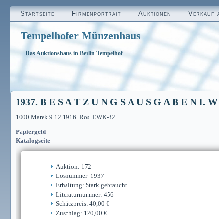
Startseite
Firmenportrait
Auktionen
Verkauf 
Tempelhofer Münzenhaus
Das Auktionshaus in Berlin Tempelhof
1937. B E S A T Z U N G S A U S G A B E N I.
1000 Marek 9.12.1916. Ros. EWK-32.
Papiergeld
Katalogseite
Auktion: 172
Losnummer: 1937
Erhaltung: Stark gebraucht
Literaturnummer: 456
Schätzpreis: 40,00 €
Zuschlag: 120,00 €