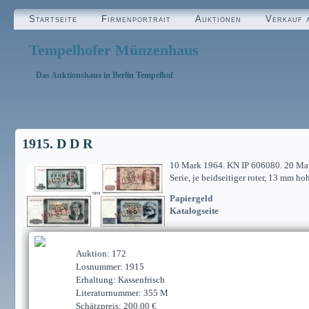
Startseite
Firmenportrait
Auktionen
Verkauf 
Tempelhofer Münzenhaus
Das Auktionshaus in Berlin Tempelhof
1915. D D R
10 Mark 1964. KN IP 606080. 20 Ma
Serie, je beidseitiger roter, 13 m
Papiergeld
Katalogseite
Auktion: 172
Losnummer: 1915
Erhaltung: Kassenfrisch
Literaturnummer: 355 M
Schätzpreis: 200,00 €