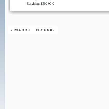
Zuschlag: 1500,00 €
« 1914. D D R
1916. D D R »