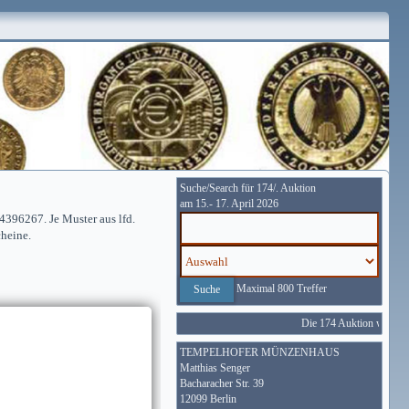
Suche/Search für 174/. Auktion
am 15.- 17. April 2026
96267. Je Muster aus lfd.
cheine.
Maximal 800 Treffer
Die 174 Auktion wird vom
TEMPELHOFER MÜNZENHAUS
Matthias Senger
Bacharacher Str. 39
12099 Berlin